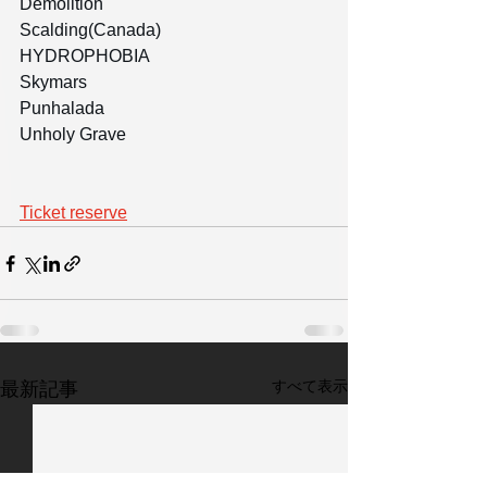
Demolition
Scalding(Canada)
HYDROPHOBIA
Skymars
Punhalada
Unholy Grave
Ticket reserve
すべて表示
最新記事