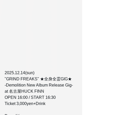
2025.12.14(sun)
"GRIND FREAKS" ★全身全霊GIG★
-Demolition New Album Release Gig-
at 名古屋HUCK FINN
OPEN 16:00 / START 16:30
Ticket 3,000yen+Drink