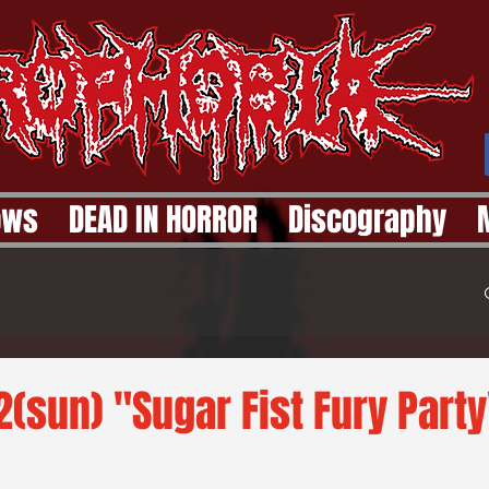
ows
DEAD IN HORROR
Discography
(sun) "Sugar Fist Fury Party