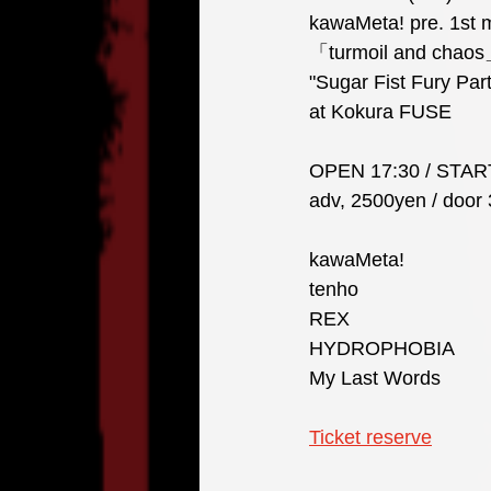
kawaMeta! pre. 1st 
「turmoil and chaos
"Sugar Fist Fury Par
at Kokura FUSE
OPEN 17:30 / STAR
adv, 2500yen / door
kawaMeta!
tenho
REX
HYDROPHOBIA
My Last Words
Ticket reserve