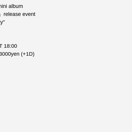
mini album
」release event
ty"
T 18:00
 3000yen (+1D)